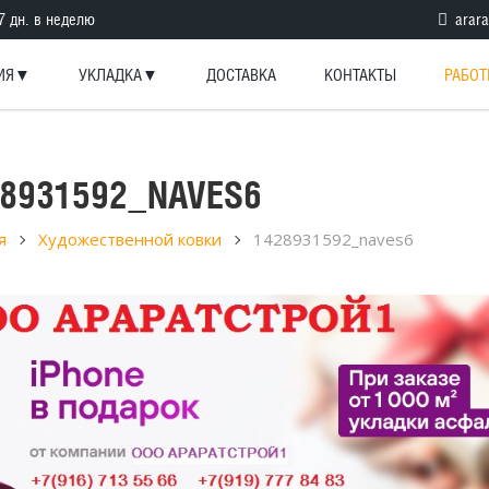
 7 дн. в неделю
arara
ЦИЯ▼
УКЛАДКА▼
ДОСТАВКА
КОНТАКТЫ
РАБО
28931592_NAVES6
я
Художественной ковки
1428931592_naves6