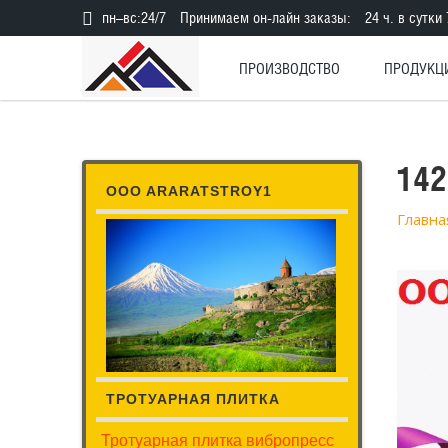
пн–вс:24/7
Принимаем он-лайн заказы:
24 ч. в сутки
ПРОИЗВОДСТВО
ПРОДУК
14
OOO ARARATSTROY1
Главна
ТРОТУАРНАЯ ПЛИТКА
Тротуарная плитка вибропресс